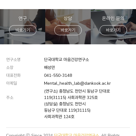
연구
상담
온라인 문의
바로가기
바로가기
바로가기
연구소명
단국대학교 마음건강연구소
소장
배성만
대표전화
041-550-3148
이메일
Mental_health_lab@dankook.ac.kr
(연구소) 충청남도 천안시 동남구 단대로
주소
119(31115) 사회과학관 325호
(상담실) 충청남도 천안시
동남구 단대로 119(31115)
사회과학관 124호
Copyright ⓒ Since 2024
단국대학교 마음건강연구소
. All Rights